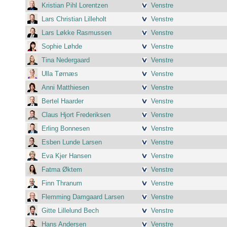
Kristian Pihl Lorentzen
Venstre
Lars Christian Lilleholt
Venstre
Lars Løkke Rasmussen
Venstre
Sophie Løhde
Venstre
Tina Nedergaard
Venstre
Ulla Tørnæs
Venstre
Anni Matthiesen
Venstre
Bertel Haarder
Venstre
Claus Hjort Frederiksen
Venstre
Erling Bonnesen
Venstre
Esben Lunde Larsen
Venstre
Eva Kjer Hansen
Venstre
Fatma Øktem
Venstre
Finn Thranum
Venstre
Flemming Damgaard Larsen
Venstre
Gitte Lillelund Bech
Venstre
Hans Andersen
Venstre