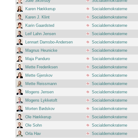
Julie Skovsby
Socialdemokraterne
Karen Hækkerup
Socialdemokraterne
Karen J. Klint
Socialdemokraterne
Karin Gaardsted
Socialdemokraterne
Leif Lahn Jensen
Socialdemokraterne
Lennart Damsbo-Andersen
Socialdemokraterne
Magnus Heunicke
Socialdemokraterne
Maja Panduro
Socialdemokraterne
Mette Frederiksen
Socialdemokraterne
Mette Gjerskov
Socialdemokraterne
Mette Reissmann
Socialdemokraterne
Mogens Jensen
Socialdemokraterne
Mogens Lykketoft
Socialdemokraterne
Morten Bødskov
Socialdemokraterne
Ole Hækkerup
Socialdemokraterne
Ole Sohn
Socialdemokraterne
Orla Hav
Socialdemokraterne