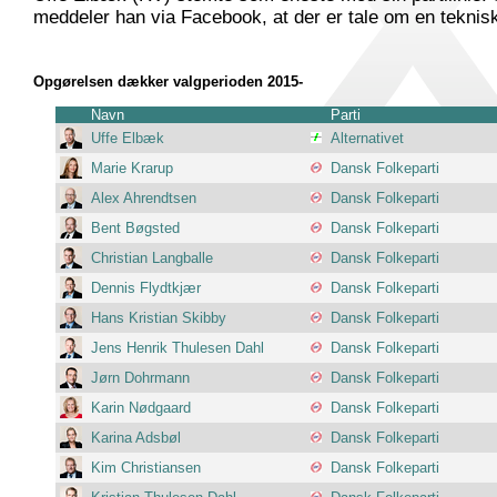
meddeler han via Facebook, at der er tale om en teknisk 
Opgørelsen dækker valgperioden 2015-
Navn
Parti
Uffe Elbæk
Alternativet
Marie Krarup
Dansk Folkeparti
Alex Ahrendtsen
Dansk Folkeparti
Bent Bøgsted
Dansk Folkeparti
Christian Langballe
Dansk Folkeparti
Dennis Flydtkjær
Dansk Folkeparti
Hans Kristian Skibby
Dansk Folkeparti
Jens Henrik Thulesen Dahl
Dansk Folkeparti
Jørn Dohrmann
Dansk Folkeparti
Karin Nødgaard
Dansk Folkeparti
Karina Adsbøl
Dansk Folkeparti
Kim Christiansen
Dansk Folkeparti