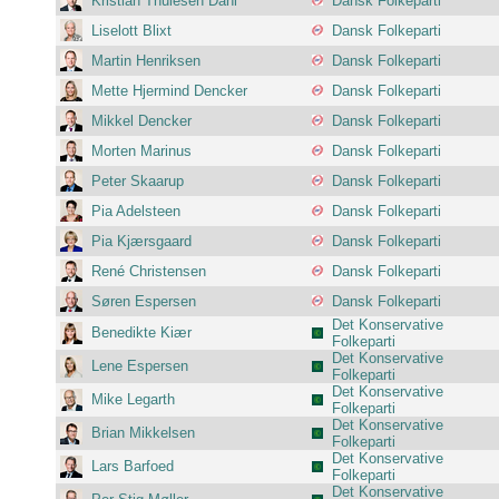
Kristian Thulesen Dahl
Dansk Folkeparti
Liselott Blixt
Dansk Folkeparti
Martin Henriksen
Dansk Folkeparti
Mette Hjermind Dencker
Dansk Folkeparti
Mikkel Dencker
Dansk Folkeparti
Morten Marinus
Dansk Folkeparti
Peter Skaarup
Dansk Folkeparti
Pia Adelsteen
Dansk Folkeparti
Pia Kjærsgaard
Dansk Folkeparti
René Christensen
Dansk Folkeparti
Søren Espersen
Dansk Folkeparti
Det Konservative
Benedikte Kiær
Folkeparti
Det Konservative
Lene Espersen
Folkeparti
Det Konservative
Mike Legarth
Folkeparti
Det Konservative
Brian Mikkelsen
Folkeparti
Det Konservative
Lars Barfoed
Folkeparti
Det Konservative