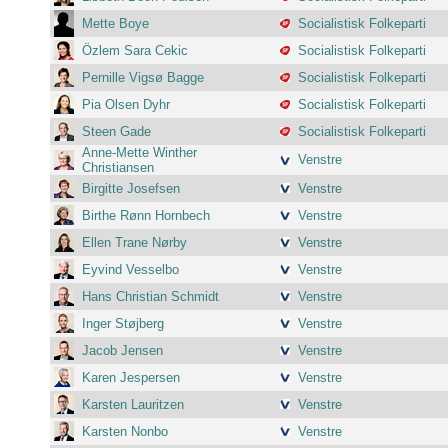
Mette Boye
Socialistisk Folkeparti
Özlem Sara Cekic
Socialistisk Folkeparti
Pernille Vigsø Bagge
Socialistisk Folkeparti
Pia Olsen Dyhr
Socialistisk Folkeparti
Steen Gade
Socialistisk Folkeparti
Anne-Mette Winther
Venstre
Christiansen
Birgitte Josefsen
Venstre
Birthe Rønn Hornbech
Venstre
Ellen Trane Nørby
Venstre
Eyvind Vesselbo
Venstre
Hans Christian Schmidt
Venstre
Inger Støjberg
Venstre
Jacob Jensen
Venstre
Karen Jespersen
Venstre
Karsten Lauritzen
Venstre
Karsten Nonbo
Venstre