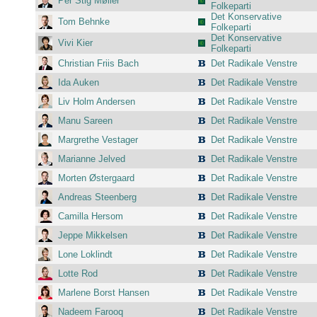
Per Stig Møller
Folkeparti
Det Konservative
Tom Behnke
Folkeparti
Det Konservative
Vivi Kier
Folkeparti
Christian Friis Bach
Det Radikale Venstre
Ida Auken
Det Radikale Venstre
Liv Holm Andersen
Det Radikale Venstre
Manu Sareen
Det Radikale Venstre
Margrethe Vestager
Det Radikale Venstre
Marianne Jelved
Det Radikale Venstre
Morten Østergaard
Det Radikale Venstre
Andreas Steenberg
Det Radikale Venstre
Camilla Hersom
Det Radikale Venstre
Jeppe Mikkelsen
Det Radikale Venstre
Lone Loklindt
Det Radikale Venstre
Lotte Rod
Det Radikale Venstre
Marlene Borst Hansen
Det Radikale Venstre
Nadeem Farooq
Det Radikale Venstre