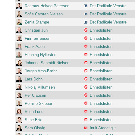
Rasmus Helveg Petersen
Det Radikale Venstre
Sofie Carsten Nielsen
Det Radikale Venstre
Zenia Stampe
Det Radikale Venstre
Christian Juhl
Enhedslisten
Finn Sørensen
Enhedslisten
Frank Aaen
Enhedslisten
Henning Hyllested
Enhedslisten
Johanne Schmidt-Nielsen
Enhedslisten
Jørgen Arbo-Bæhr
Enhedslisten
Lars Dohn
Enhedslisten
Nikolaj Villumsen
Enhedslisten
Per Clausen
Enhedslisten
Pernille Skipper
Enhedslisten
Rosa Lund
Enhedslisten
Stine Brix
Enhedslisten
Sara Olsvig
Inuit Ataqatigiit