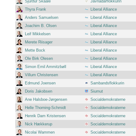
Sjúrður Skaale
Javnadarflokkurin
Thyra Frank
Liberal Alliance
Anders Samuelsen
Liberal Alliance
Joachim B. Olsen
Liberal Alliance
Leif Mikkelsen
Liberal Alliance
Merete Riisager
Liberal Alliance
Mette Bock
Liberal Alliance
Ole Birk Olesen
Liberal Alliance
Simon Emil Ammitzbøll
Liberal Alliance
Villum Christensen
Liberal Alliance
Edmund Joensen
Sambandsflokkurin
Doris Jakobsen
Siumut
Ane Halsboe-Jørgensen
Socialdemokraterne
Helle Thorning-Schmidt
Socialdemokraterne
Henrik Dam Kristensen
Socialdemokraterne
Nick Hækkerup
Socialdemokraterne
Nicolai Wammen
Socialdemokraterne