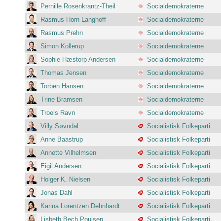
Pernille Rosenkrantz-Theil
Socialdemokraterne
Rasmus Horn Langhoff
Socialdemokraterne
Rasmus Prehn
Socialdemokraterne
Simon Kollerup
Socialdemokraterne
Sophie Hæstorp Andersen
Socialdemokraterne
Thomas Jensen
Socialdemokraterne
Torben Hansen
Socialdemokraterne
Trine Bramsen
Socialdemokraterne
Troels Ravn
Socialdemokraterne
Villy Søvndal
Socialistisk Folkeparti
Anne Baastrup
Socialistisk Folkeparti
Annette Vilhelmsen
Socialistisk Folkeparti
Eigil Andersen
Socialistisk Folkeparti
Holger K. Nielsen
Socialistisk Folkeparti
Jonas Dahl
Socialistisk Folkeparti
Karina Lorentzen Dehnhardt
Socialistisk Folkeparti
Lisbeth Bech Poulsen
Socialistisk Folkeparti