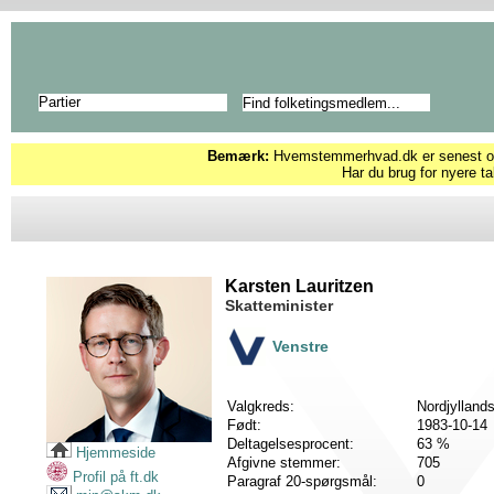
Partier
Bemærk:
Hvemstemmerhvad.dk er senest opd
Har du brug for nyere ta
Karsten Lauritzen
Skatteminister
Venstre
Valgkreds:
Nordjylland
Født:
1983-10-14
Deltagelsesprocent:
63 %
Hjemmeside
Afgivne stemmer:
705
Profil på ft.dk
Paragraf 20-spørgsmål:
0