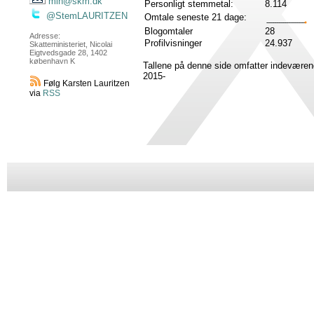
min@skm.dk
Personligt stemmetal:
8.114
@StemLAURITZEN
Omtale seneste 21 dage:
Blogomtaler
28
Adresse:
Profilvisninger
24.937
Skatteministeriet, Nicolai
Eigtvedsgade 28, 1402
københavn K
Tallene på denne side omfatter indeværen
2015-
Følg Karsten Lauritzen
via
RSS