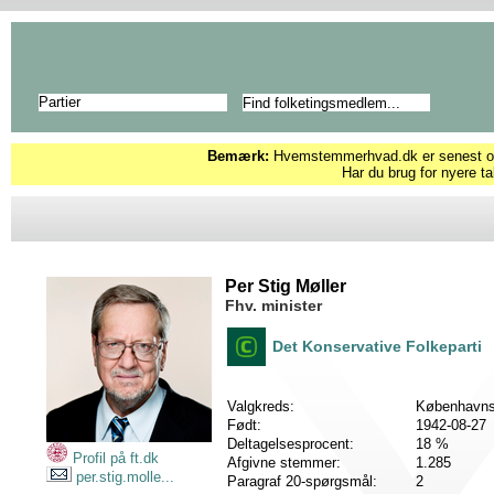
Partier
Bemærk:
Hvemstemmerhvad.dk er senest opd
Har du brug for nyere ta
Per Stig Møller
Fhv. minister
Det Konservative Folkeparti
Valgkreds:
Københavns
Født:
1942-08-27
Deltagelsesprocent:
18 %
Profil på ft.dk
Afgivne stemmer:
1.285
per.stig.molle...
Paragraf 20-spørgsmål:
2