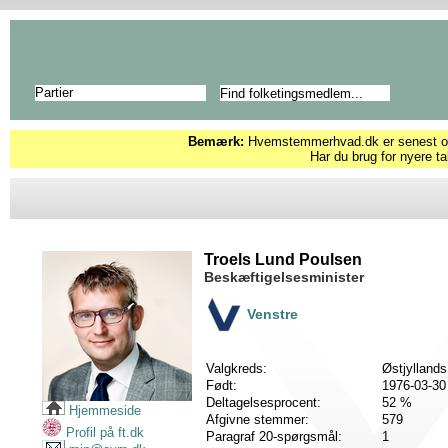
Partier
Bemærk:
Hvemstemmerhvad.dk er senest opd
Har du brug for nyere ta
Troels Lund Poulsen
Beskæftigelsesminister
Venstre
Valgkreds:
Østjyllands
Født:
1976-03-30
Deltagelsesprocent:
52 %
Hjemmeside
Afgivne stemmer:
579
Profil på ft.dk
Paragraf 20-spørgsmål:
1