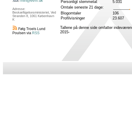
min@evm.dk
Personligt stemmetal:
5.031
Omtale seneste 21 dage:
Adresse:
Beskæftigelsesministeriet, Ved
Blogomtaler
106
Stranden 8, 1061 København
Profilvisninger
23.607
K
Tallene på denne side omfatter indeværen
Følg Troels Lund
2015-
Poulsen via
RSS