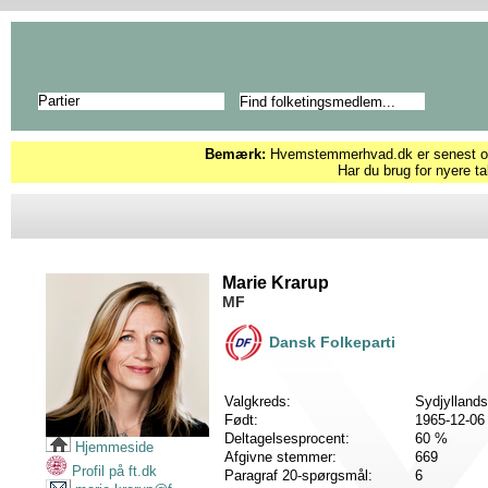
Partier
Bemærk:
Hvemstemmerhvad.dk er senest opd
Har du brug for nyere ta
Marie Krarup
MF
Dansk Folkeparti
Valgkreds:
Sydjyllands
Født:
1965-12-06
Deltagelsesprocent:
60 %
Hjemmeside
Afgivne stemmer:
669
Profil på ft.dk
Paragraf 20-spørgsmål:
6