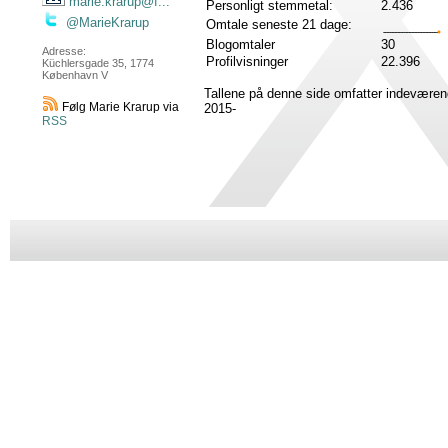
marie.krarup@f...
Personligt stemmetal:
2.436
@MarieKrarup
Omtale seneste 21 dage:
Blogomtaler
30
Adresse:
Profilvisninger
22.396
Küchlersgade 35, 1774
København V
Tallene på denne side omfatter indeværen
Følg Marie Krarup via
2015-
RSS