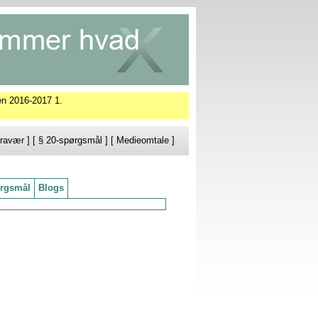
en 2016-2017 1.
ravær
] [
§ 20-spørgsmål
] [
Medieomtale
]
rgsmål
Blogs