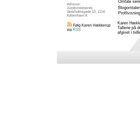
Omtale sene
Adresse:
Blogomtaler
Justitsministeriet,
Slotsholmsgade 10, 1216
Profilvisnin
København K
Karen Hække
Følg Karen Hækkerup
Tallene på d
via
RSS
afgivet i tid