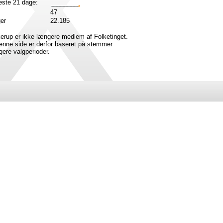
ste 21 dage:
47
ger
22.185
rup er ikke længere medlem af Folketinget.
enne side er derfor baseret på stemmer
ligere valgperioder.