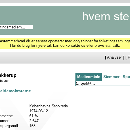
temmerhvad.dk er senest opdateret med oplysninger fra folketingssamling
Har du brug for nyere tal, kan du kontakte os eller prøve via ft.dk.
[
Analyser
] [
F
ækkerup
Medieomtale
Stemmer
Spø
ister
Et øjeblik...
ialdemokraterne
Københavns Storkreds
1974-06-12
procent:
61 %
emmer:
2.647
-spørgsmål:
158