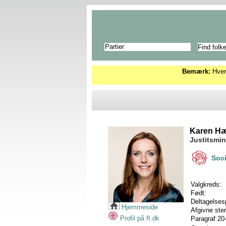
Partier
Bemærk:
Hvems
Karen H
Justitsmin
Soc
Valgkreds:
Født:
Deltagelses
Hjemmeside
Afgivne st
Profil på ft.dk
Paragraf 20