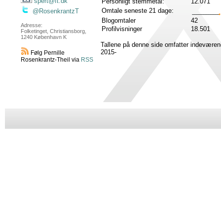
spert@ft.dk
Personligt stemmetal:
12.071
Omtale seneste 21 dage:
@RosenkrantzT
Blogomtaler
42
Adresse:
Profilvisninger
18.501
Folketinget, Christiansborg,
1240 København K
Tallene på denne side omfatter indeværen
2015-
Følg Pernille
Rosenkrantz-Theil via
RSS