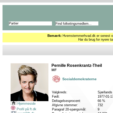
Partier
Bemærk:
Hvemstemmerhvad.dk er senest opd
Har du brug for nyere ta
Pernille Rosenkrantz-Theil
MF
Socialdemokraterne
Valgkreds:
Sjællands
Født:
1977-01-1
Deltagelsesprocent:
66 %
Hjemmeside
Afgivne stemmer:
732
Profil på ft.dk
Paragraf 20-spørgsmål:
9