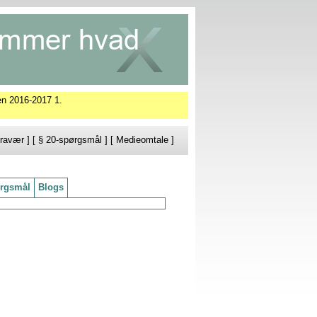
en 2016-2017 1.
ravær
] [
§ 20-spørgsmål
] [
Medieomtale
]
rgsmål
Blogs