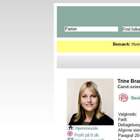
Partier
Bemærk:
Hvems
Trine Br
Cand.scien
Soc
Valgkreds:
Født:
Deltagelses
Hjemmeside
Afgivne st
Profil på ft.dk
Paragraf 20