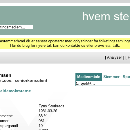
temmerhvad.dk er senest opdateret med oplysninger fra folketingssamling
Har du brug for nyere tal, kan du kontakte os eller prøve via ft.dk.
[
Analyser
] [
F
amsen
Medieomtale
Stemmer
Spø
t.soc., seniorkonsulent
Et øjeblik...
ialdemokraterne
Fyns Storkreds
1981-03-26
procent:
88 %
emmer:
981
-spørgsmål:
19