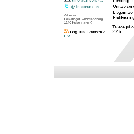
trine.bramsen@...
Personligt 
Omtale sene
@Trinebramsen
Blogomtaler
Adresse:
Profilvisnin
Folketinget, Christiansborg,
1240 København K
Tallene på 
2015-
Følg Trine Bramsen via
RSS