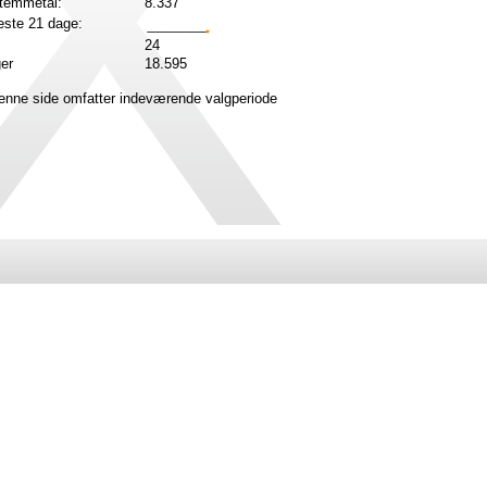
stemmetal:
8.337
ste 21 dage:
24
ger
18.595
denne side omfatter indeværende valgperiode