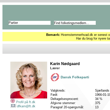
Partier
Bemærk:
Hvemstemmerhvad.dk er senest opd
Har du brug for nyere ta
Karin Nødgaard
Lærer
Dansk Folkeparti
Valgkreds:
Sjællands
Født:
1966-01-1
Deltagelsesprocent:
34 %
Profil på ft.dk
Afgivne stemmer:
375
dfkarn@ft.dk
Paragraf 20-spørgsmål:
13