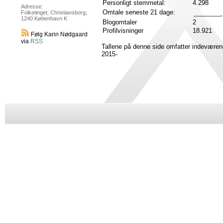
Personligt stemmetal:
4.298
Adresse:
Omtale seneste 21 dage:
Folketinget, Christiansborg,
1240 København K
Blogomtaler
2
Profilvisninger
18.921
Følg Karin Nødgaard
via
RSS
Tallene på denne side omfatter indeværen
2015-