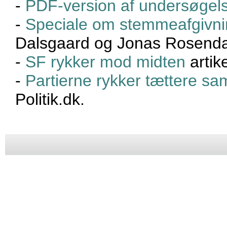
-
PDF-version af undersøgel
-
Speciale om stemmeafgivnin
Dalsgaard og Jonas Rosenda
-
SF rykker mod midten
artike
-
Partierne rykker tættere s
Politik.dk.