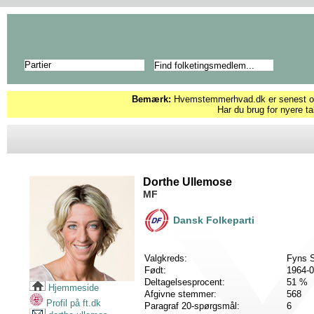
Partier
Bemærk:
Hvemstemmerhvad.dk er senest opd
Har du brug for nyere ta
Dorthe Ullemose
MF
Dansk Folkeparti
Valgkreds:
Fyns S
Født:
1964-0
Deltagelsesprocent:
51 %
Hjemmeside
Afgivne stemmer:
568
Profil på ft.dk
Paragraf 20-spørgsmål:
6