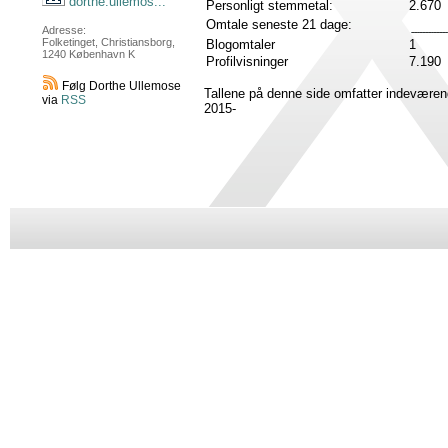
dorthe.ullemos...
Personligt stemmetal:
2.670
Omtale seneste 21 dage:
Adresse:
Folketinget, Christiansborg,
Blogomtaler
1
1240 København K
Profilvisninger
7.190
Følg Dorthe Ullemose
Tallene på denne side omfatter indeværen
via
RSS
2015-