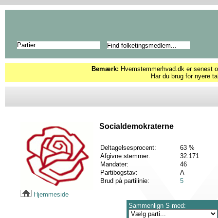
Partier
Bemærk:
Hvemstemmerhvad.dk er senest opd
Har du brug for nyere ta
Socialdemokraterne
Deltagelsesprocent:
63 %
Afgivne stemmer:
32.171
Mandater:
46
Partibogstav:
A
Brud på partilinie:
5
Hjemmeside
Sammenlign S med: