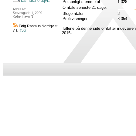
rasmus.nordqvi...
Personligt stemmetal:
1.328
Omtale seneste 21 dage:
Adresse:
Stevnsgade 1, 2200
Blogomtaler
3
København N
Profilvisninger
8.354
Følg Rasmus Nordqvist
Tallene på denne side omfatter indeværen
via
RSS
2015-