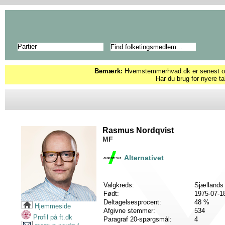
Partier
Bemærk:
Hvemstemmerhvad.dk er senest opd
Har du brug for nyere ta
Rasmus Nordqvist
MF
Alternativet
Valgkreds:
Sjællands
Født:
1975-07-1
Deltagelsesprocent:
48 %
Hjemmeside
Afgivne stemmer:
534
Profil på ft.dk
Paragraf 20-spørgsmål:
4