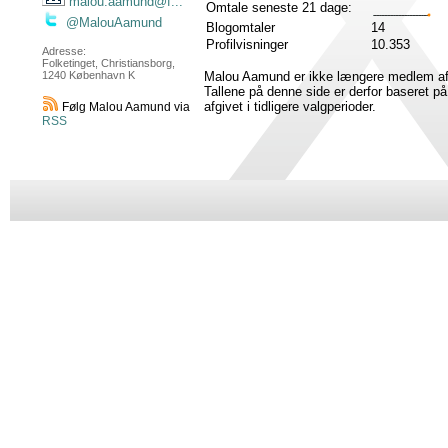
malou.aamund@f...
Omtale seneste 21 dage:
@MalouAamund
Blogomtaler
14
Profilvisninger
10.353
Adresse:
Folketinget, Christiansborg,
Malou Aamund er ikke længere medlem af 
1240 København K
Tallene på denne side er derfor baseret 
afgivet i tidligere valgperioder.
Følg Malou Aamund via
RSS