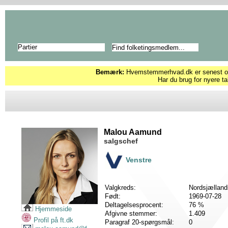
Partier
Bemærk:
Hvemstemmerhvad.dk er senest opd
Har du brug for nyere ta
Malou Aamund
salgschef
Venstre
Valgkreds:
Nordsjælland
Født:
1969-07-28
Deltagelsesprocent:
76 %
Hjemmeside
Afgivne stemmer:
1.409
Profil på ft.dk
Paragraf 20-spørgsmål:
0